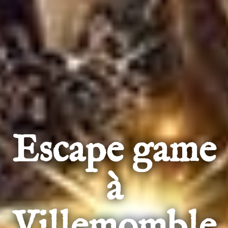
Escape game
à
Villemomble