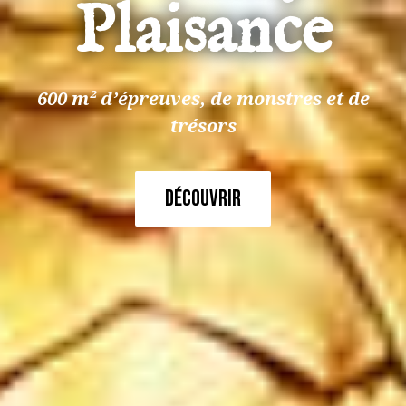
Plaisance
600 m² d’épreuves, de
monstres et de
trésors
Découvrir