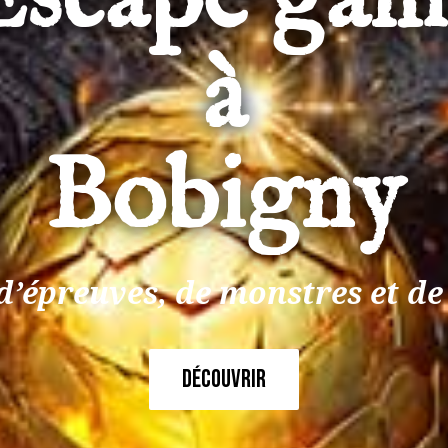
à
Bobigny
d’épreuves, de
monstres et de
Découvrir